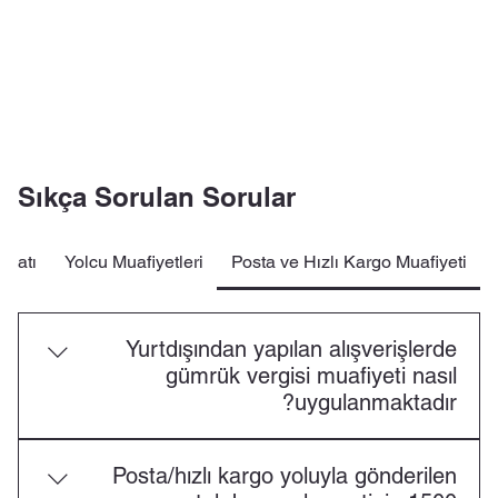
Sıkça Sorulan Sorular
igatı
Yolcu Muafiyetleri
Posta ve Hızlı Kargo Muafiyeti
Yurtdışından yapılan alışverişlerde
gümrük vergisi muafiyeti nasıl
uygulanmaktadır?
Türkiye Gümrük Bölgesindeki bir gerçek kişiye posta
Posta/hızlı kargo yoluyla gönderilen
ya da hızlı kargo taşımacılığı yoluyla gelen ve ticari