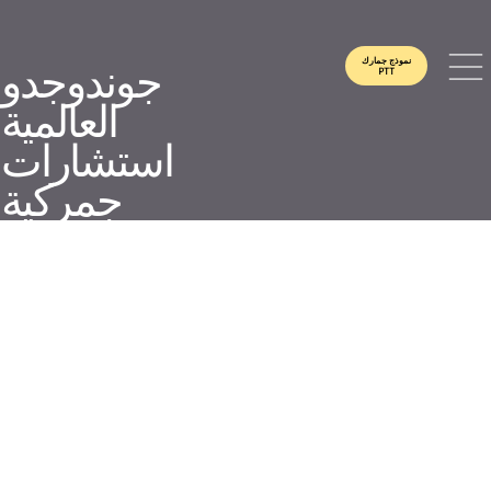
نموذج جمارك
جوندوجدو
PTT
العالمية
استشارات
جمركية