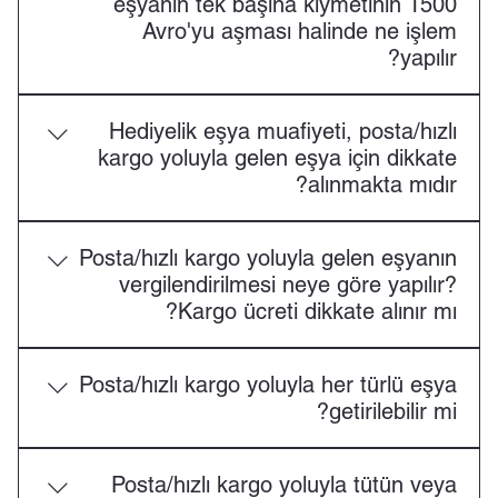
eşyanın tek başına kıymetinin 1500
miktar ve mahiyet arz etmeyen kişisel kullanıma
Avro'yu aşması halinde ne işlem
mahsus kitap veya benzeri basılı yayın için 1500
yapılır?
Avro’ya kadar vergi muafiyeti bulunmaktadır.
Söz konusu eşyaya yürürlükte olan ithalat vergilerine
Hediyelik eşya muafiyeti, posta/hızlı
ilişkin oranlar uygulanacaktır.
kargo yoluyla gelen eşya için dikkate
alınmakta mıdır?
Hayır, yolcu beraberi 430 Avro'luk hediyelik eşya
Posta/hızlı kargo yoluyla gelen eşyanın
limiti, posta yolu ile getirilen eşya için söz konusu
vergilendirilmesi neye göre yapılır?
değildir.
Kargo ücreti dikkate alınır mı?
Posta veya hızlı kargo taşımacılığı yoluyla gelen
Posta/hızlı kargo yoluyla her türlü eşya
eşya için Türkiye’deki giriş liman veya yerine kadar
getirilebilir mi?
yapılan nakliye giderleri, eşyanın kıymetine ilave
edilir. Navlun giderinin dahil olduğu teslim
Hayır, posta/ hızlı kargo yoluyla getirilebilecek
şekillerinde, ibraz edilen fatura, satış fişi veya eşya
Posta/hızlı kargo yoluyla tütün veya
eşyaya ilişkin olarak aşağıda detayları belirtilen
bedelinin ödendiğine ilişkin belgede eşyanın fiilen