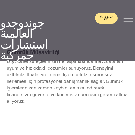
نموذج جمارك
جوندوجدو
PTT
العالمية
استشارات
جمركية
Gümrük Müşavirliği
Dış ticaret süreçlerinizin her aşamasında mevzuata tam
uyum ve hız odaklı çözümler sunuyoruz. Deneyimli
ekibimiz, ithalat ve ihracat işlemlerinizin sorunsuz
ilerlemesi için profesyonel danışmanlık sağlar. Gümrük
işlemlerinizde zaman kaybını en aza indirerek,
ticaretinizin güvenle ve kesintisiz sürmesini garanti altına
alıyoruz.