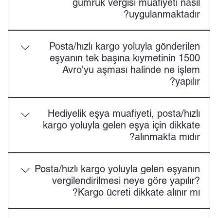
gümrük vergisi muafiyeti nasıl
uygulanmaktadır?
Türkiye Gümrük Bölgesindeki bir gerçek kişiye posta
Posta/hızlı kargo yoluyla gönderilen
ya da hızlı kargo taşımacılığı yoluyla gelen ve ticari
eşyanın tek başına kıymetinin 1500
miktar ve mahiyet arz etmeyen kişisel kullanıma
Avro'yu aşması halinde ne işlem
mahsus kitap veya benzeri basılı yayın için 1500
yapılır?
Avro’ya kadar vergi muafiyeti bulunmaktadır.
Söz konusu eşyaya yürürlükte olan ithalat vergilerine
Hediyelik eşya muafiyeti, posta/hızlı
ilişkin oranlar uygulanacaktır.
kargo yoluyla gelen eşya için dikkate
alınmakta mıdır?
Hayır, yolcu beraberi 430 Avro'luk hediyelik eşya
Posta/hızlı kargo yoluyla gelen eşyanın
limiti, posta yolu ile getirilen eşya için söz konusu
vergilendirilmesi neye göre yapılır?
değildir.
Kargo ücreti dikkate alınır mı?
Posta veya hızlı kargo taşımacılığı yoluyla gelen