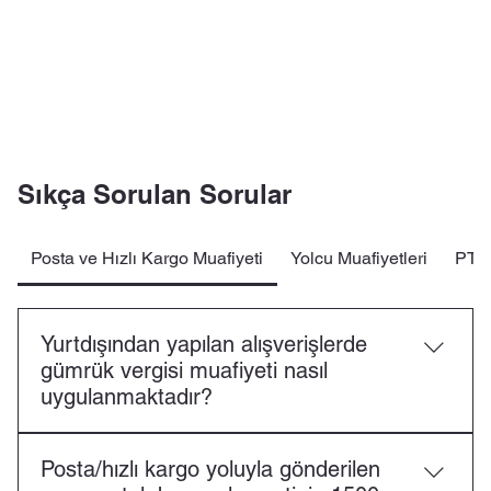
Sıkça Sorulan Sorular
Posta ve Hızlı Kargo Muafiyeti
Yolcu Muafiyetleri
PTT 
Yurtdışından yapılan alışverişlerde
gümrük vergisi muafiyeti nasıl
uygulanmaktadır?
Türkiye Gümrük Bölgesindeki bir gerçek kişiye posta
Posta/hızlı kargo yoluyla gönderilen
ya da hızlı kargo taşımacılığı yoluyla gelen ve ticari