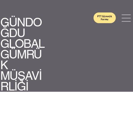
PTT Gümrük
GÜNDO
Formu
ĞDU
GLOBAL
GÜMRÜ
K
MÜŞAVİ
RLİĞİ